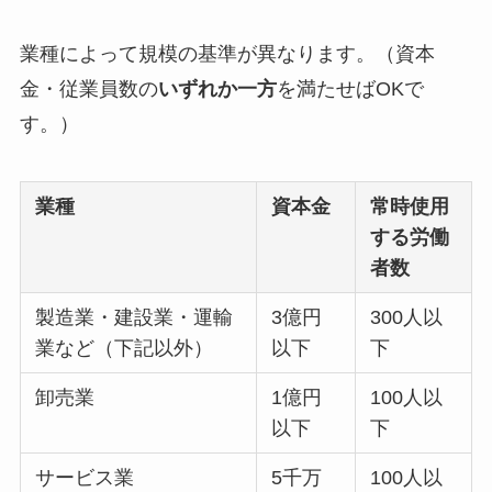
業種によって規模の基準が異なります。（資本
金・従業員数の
いずれか一方
を満たせばOKで
す。）
業種
資本金
常時使用
する労働
者数
製造業・建設業・運輸
3億円
300人以
業など（下記以外）
以下
下
卸売業
1億円
100人以
以下
下
サービス業
5千万
100人以