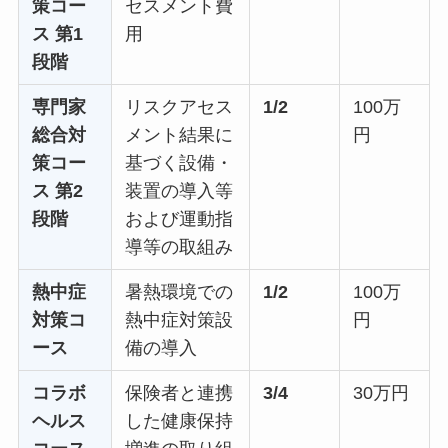
策コー
セスメント費
ス
第1
用
段階
専門家
リスクアセス
1/2
100万
総合対
メント結果に
円
策コー
基づく設備・
ス
第2
装置の導入等
段階
および運動指
導等の取組み
熱中症
暑熱環境での
1/2
100万
対策コ
熱中症対策設
円
ース
備の導入
コラボ
保険者と連携
3/4
30万円
ヘルス
した健康保持