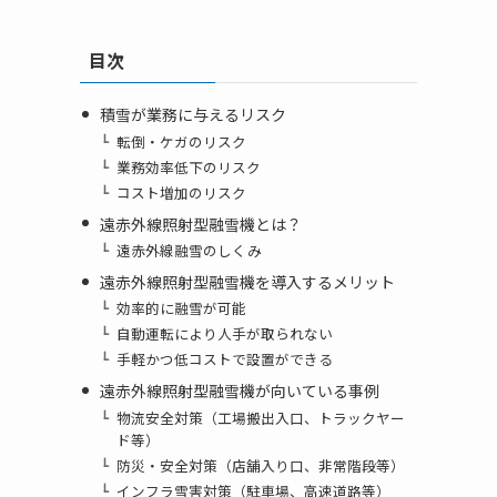
カ
イ
目次
ブ
積雪が業務に与えるリスク
転倒・ケガのリスク
業務効率低下のリスク
コスト増加のリスク
遠赤外線照射型融雪機とは？
遠赤外線融雪のしくみ
遠赤外線照射型融雪機を導入するメリット
効率的に融雪が可能
自動運転により人手が取られない
手軽かつ低コストで設置ができる
遠赤外線照射型融雪機が向いている事例
物流安全対策（工場搬出入口、トラックヤー
ド等）
防災・安全対策（店舗入り口、非常階段等）
インフラ雪害対策（駐車場、高速道路等）