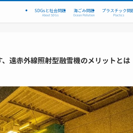
SDGsと社会問題
海ごみ問題
プラスチック問
About SDGs
Ocean Pollution
Plactics
す、遠赤外線照射型融雪機のメリットとは