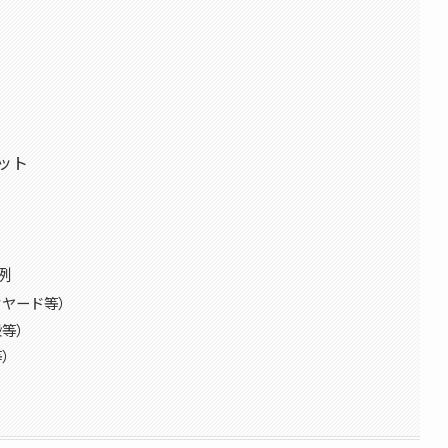
ット
例
クヤード等）
段等）
等）